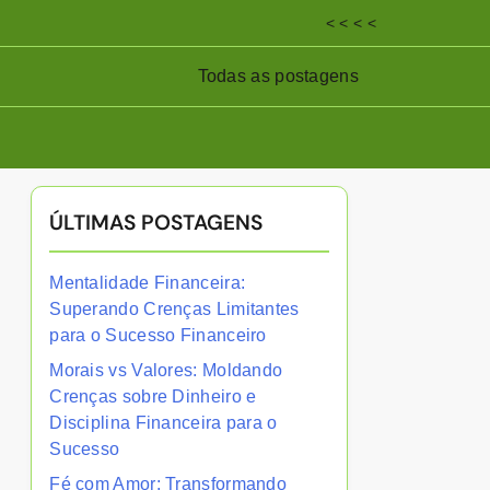
< < < <
Todas as postagens
ÚLTIMAS POSTAGENS
Mentalidade Financeira:
Superando Crenças Limitantes
para o Sucesso Financeiro
Morais vs Valores: Moldando
Crenças sobre Dinheiro e
Disciplina Financeira para o
Sucesso
Fé com Amor: Transformando