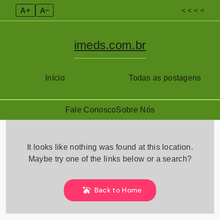
A+
A–
< < < <
imeds.com.br
Início
Todas as postagens
Fale Conosco
Sobre Nós
Skip
to
It looks like nothing was found at this location.
content
Maybe try one of the links below or a search?
Back to Home