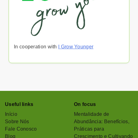
In cooperation with
I Grow Younger
Useful links
On focus
Início
Mentalidade de
Sobre Nós
Abundância: Benefícios,
Fale Conosco
Práticas para
Blog
Crescimento e Cultivando