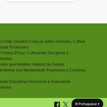
 da Vida: Domine Crenças sobre Dinheiro, Cultive
rdade Financeira
 Forma Eficaz: Cultivando Disciplina e
itantes
eiro que Moldam Hábitos de Gastos
ransforme sua Mentalidade Financeira e Construa
ando Disciplina Financeira e Superando
inheiro
🌐 Portuguese ▾