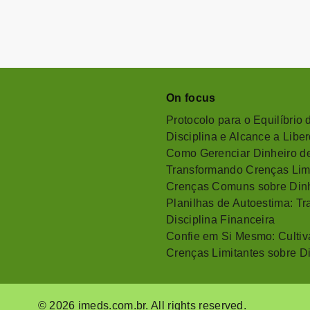
On focus
Protocolo para o Equilíbrio
Disciplina e Alcance a Libe
Como Gerenciar Dinheiro de
Transformando Crenças Lim
Crenças Comuns sobre Dinh
Planilhas de Autoestima: T
Disciplina Financeira
Confie em Si Mesmo: Cultiv
Crenças Limitantes sobre D
© 2026 imeds.com.br. All rights reserved.