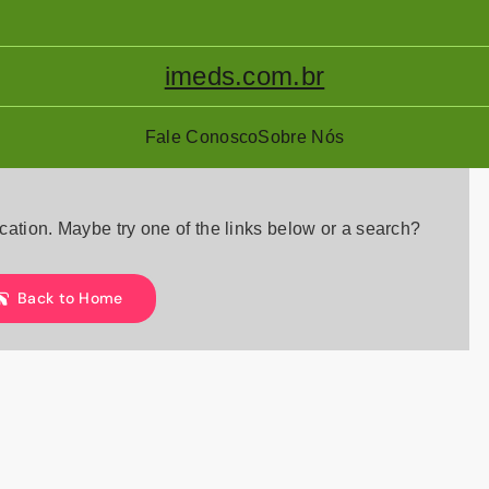
imeds.com.br
Fale Conosco
Sobre Nós
location. Maybe try one of the links below or a search?
Back to Home