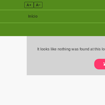
A+
A–
Início
Skip
to
It looks like nothing was found at this 
content