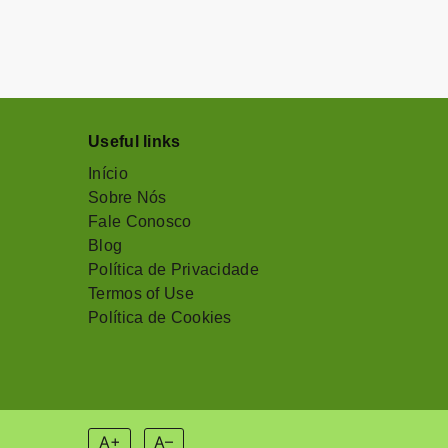
Useful links
Início
Sobre Nós
Fale Conosco
Blog
Política de Privacidade
Termos of Use
Política de Cookies
A+
A–