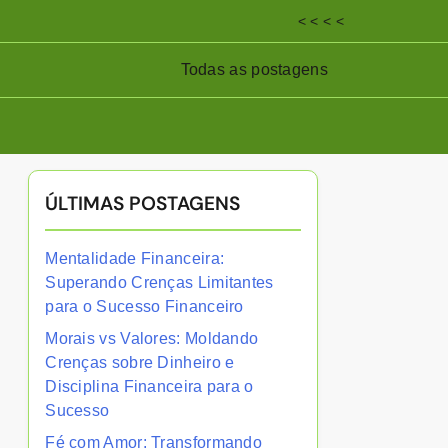
< < < <
Todas as postagens
ÚLTIMAS POSTAGENS
Mentalidade Financeira:
Superando Crenças Limitantes
para o Sucesso Financeiro
Morais vs Valores: Moldando
Crenças sobre Dinheiro e
Disciplina Financeira para o
Sucesso
Fé com Amor: Transformando